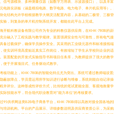
、信号源模块、多种测量仪器（如数字万用表、示波器接口）、以及丰富
元电路实训板（涵盖模拟电路、数字电路、电力电子、单片机应用等）。
块化结构允许学校根据教学大纲灵活配置内容，从基础的二极管、三极管
实验，到复杂的单片机控制系统开发，都能在此平台上完成。
海开航科教设备有限公司作为专业的科教仪器供应商，在KHK-780B的设
充分融入了工程实践与教学规律。装置强调安全性与可靠性，所有电气接
具备过载保护，确保学员操作安全。其采用的工业级元器件和标准接线端
，使实训环境高度贴近真实工作岗位，有效缩短了学生从学校到企业的适
。装置配套的开发式实验指导书和项目任务库，为教师提供了强大的教学
，便于开展项目式、任务驱动式教学。
考核功能上，KHK-780B的智能化特点尤为突出。系统可通过教师端设置
隐蔽故障点，学员需运用所学知识进行诊断与维修，系统则能自动记录操
程并评分。这种形成性评价方式，比传统的笔试更能全面、客观地衡量学
实际技能水平，符合现代职业教育对“能力本位”的考核要求。
过95供求网这类B2B电子商务平台，KHK-780B得以高效对接全国各地的
与培训机构。平台的产品展示、详细参数说明及供应商资质公示，为采购