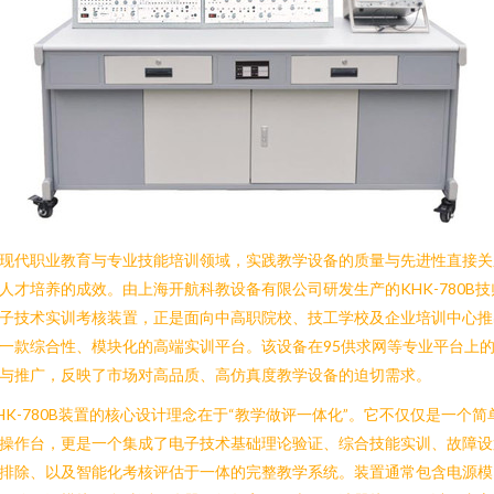
现代职业教育与专业技能培训领域，实践教学设备的质量与先进性直接关
人才培养的成效。由上海开航科教设备有限公司研发生产的KHK-780B技
子技术实训考核装置，正是面向中高职院校、技工学校及企业培训中心推
一款综合性、模块化的高端实训平台。该设备在95供求网等专业平台上
与推广，反映了市场对高品质、高仿真度教学设备的迫切需求。
HK-780B装置的核心设计理念在于“教学做评一体化”。它不仅仅是一个简
操作台，更是一个集成了电子技术基础理论验证、综合技能实训、故障设
排除、以及智能化考核评估于一体的完整教学系统。装置通常包含电源模