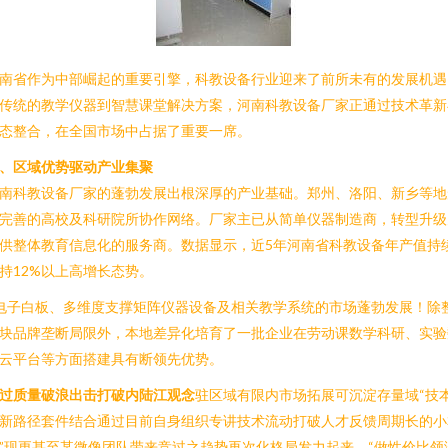
南省作为中部崛起的重要引擎，科教设备行业迎来了前所未有的发展机遇
传统的教学仪器到智慧课堂解决方案，河南科教设备厂家正通过技术革新
态整合，在全国市场中占据了重要一席。
、区域优势驱动产业集聚
南科教设备厂家的蓬勃发展出根深厚的产业基础。郑州、洛阳、新乡等地
完善的高校及科研院所协作网络。厂家主已从简单仪器制造商，转型升级
供整体教育信息化的服务商。数据显示，近5年河南省科教设备年产值持
持12%以上高增长态势。
电子白板、多维度支撑矩阵仪器设备及相关教学系统的市场蓬勃发展！除
块品牌垄断局限外，本地差异化培育了一批企业在劳动课数学科研、实验
云平台等方面搭建具有断领先优势。
过质量破浪出击打破内陆江观念
驻区域有限内市场拓展可沉淀存量域“技
新路径套件结合通过目前自身组织专讲技术流动打破人才反馈周期长的小
”现更甚至某微像团队带来竞过之趋势再次化格局发力起来，“做性价比领