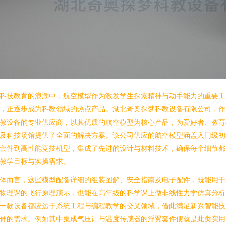
科技教育的浪潮中，航空模型作为激发学生探索精神与动手能力的重要工
，正逐步成为科教领域的热点产品。湖北奇奥探梦科教设备有限公司，作
教设备的专业供应商，以其优质的航空模型为核心产品，为爱好者、教育
及科技场馆提供了全面的解决方案。该公司供应的航空模型涵盖入门级初
套件到高性能竞技机型，集成了先进的设计与材料技术，确保每个细节都
教学目标与实操需求。
体而言，这些模型配备详细的组装图解、安全指南及电子配件，既能用于
物理课的飞行原理演示，也能在高年级的科学课上做非线性力学仿真分析
一款设备都应运于系统工程与编程教学的交叉领域，借此满足新兴智能技
伸的需求。例如其中集成气压计与温度传感器的浮翼套件便就是此类实用