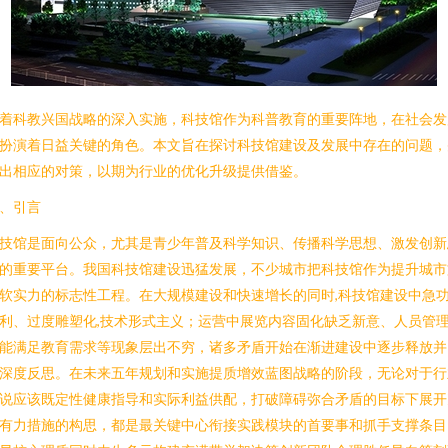
着科教兴国战略的深入实施，科技馆作为科普教育的重要阵地，在社会发
扮演着日益关键的角色。本文旨在探讨科技馆建设及发展中存在的问题，
出相应的对策，以期为行业的优化升级提供借鉴。
、引言
技馆是面向公众，尤其是青少年普及科学知识、传播科学思想、激发创新
的重要平台。我国科技馆建设迅猛发展，不少城市把科技馆作为提升城市
软实力的标志性工程。在大规模建设和快速增长的同时,科技馆建设中急
利、过度雕塑化,技术形式主义；运营中展览内容固化缺乏新意、人员管
能满足教育需求等现象层出不穷，诸多矛盾开始在渐进建设中逐步释放并
深度反思。在未来五年规划和实施提质增效蓝图战略的阶段，无论对于行
说应该既定性健康指导和实际利益供配，打破障碍弥合矛盾的目标下展开
有力措施的构思，都是最关键中心衔接实践模块的首要事和抓手支撑条目