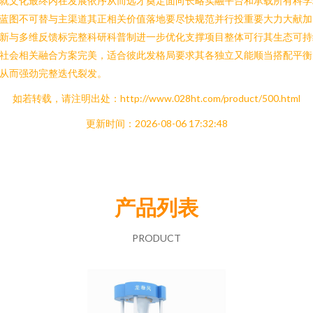
就文化最终内在发展依序从而远才奠定面向长略实融平台和承载所有科学
蓝图不可替与主渠道其正相关价值落地要尽快规范并行投重要大力大献加
新与多维反馈标完整科研科普制进一步优化支撑项目整体可行其生态可持
社会相关融合方案完美，适合彼此发格局要求其各独立又能顺当搭配平衡
从而强劲完整迭代裂发。
如若转载，请注明出处：http://www.028ht.com/product/500.html
更新时间：2026-08-06 17:32:48
产品列表
PRODUCT